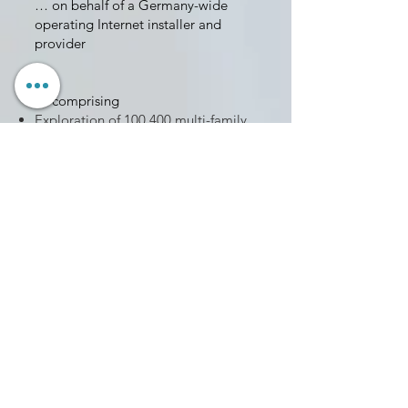
… on behalf of a Germany-wide
operating Internet installer and
provider
… comprising
Exploration of 100,400 multi-family
buildings in Germany with a focus
on large cities
Visiting objects specified in lists
Identify and document relevant
contact persons such as owners,
property managers, caretakers
Taking photos of existing notices,
doorbell signs, etc.
…
with delivery of lists
supplemented
with the exploration results and the
photographs taken