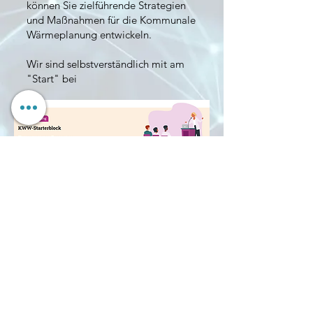
können Sie zielführende Strategien
und Maßnahmen für die Kommunale
Wärmeplanung entwickeln.
Wir sind selbstverständlich mit am
"Start" bei
https://www.kww-
halle.de/veranstaltungen/detail/kww
-starterblock
(c) Sales-as-a-Service GmbH 2026
Impressum
Datenschutz