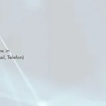
n
w. in
l, Telefon)