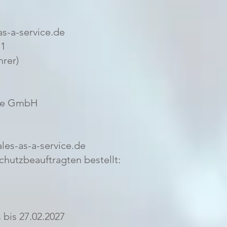
as-a-service.de
11
hrer)
ice GmbH
ales-as-a-service.de
chutzbeauftragten bestellt:
s bis 27.02.2027