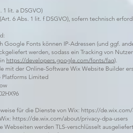
s. 1 lit. a DSGVO)
(Art. 6 Abs. 1 lit. f DSGVO), sofern technisch erford
d:
h Google Fonts können IP-Adressen (und ggf. and
kgeliefert werden, sodass ein Tracking von Nutzer
 in
https://developers.google.com/fonts/faq
).
 mit der Online-Software Wix Website Builder ers
 Platforms Limited
Row
D02HX96
weise für die Dienste von Wix:
https://de.wix.com
 Wix:
https://de.wix.com/about/privacy-dpa-users
te Webseiten werden TLS-verschlüsselt ausgeliefert