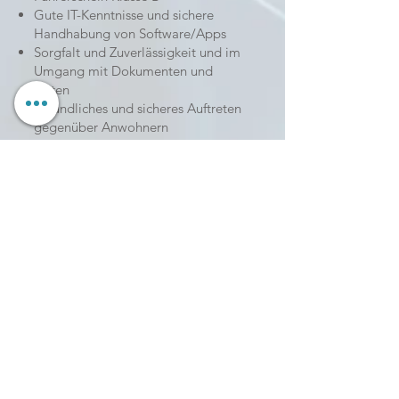
Gute IT-Kenntnisse und sichere
Handhabung von Software/Apps
Sorgfalt und Zuverlässigkeit und im
Umgang mit Dokumenten und
Daten
Freundliches und sicheres Auftreten
gegenüber Anwohnern
Wir bieten:
Erste Erfahrungen und Kontakte in
einer zukunftsträchtigen Branche
Flexible Einteilung der Arbeitszeit
Kurze Wege in Kommunikation und
laufende Unterstützung in unserem
Team
Regionale Einsatzorte in Ihrer Nähe
und eine leistungsbezogene
Vergütung
Interessiert? - Dann Kontakt aufnehmen!