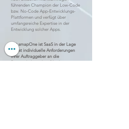
führenden Champion der Low-Code
bzw. No-Code App-Entwicklungs-
Plattformen und verfügt über
umfangsreiche Expertise in der
Entwicklung solcher Apps.
Mit smapOne ist SaaS in der Lage
selbst individuelle Anforderungen
ihrer Auftraggeber an die
Datenerhebung bei Objekt-
Erkundungen und Adress-Validierung
in kürzester Zeit und kosteneffizient
umzusetzen.
smapOne
Apps sind einfach zu
administrieren, zu verteilen, zu
installieren und zu nutzen.
Vorhandene Datenquellen können
eingebunden werden. Erfasste Daten
können per Export und mittels Links
verfügbar gemacht werden.