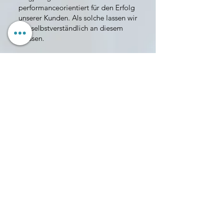
performanceorientiert für den Erfolg
unserer Kunden. Als solche lassen wir
uns selbstverständlich an diesem
messen.
Unser Fokus liegt hierbei auf ...
(c) Sales-as-a-Service GmbH 2026
Impressum